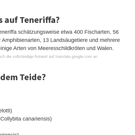
s auf Teneriffa?
 Teneriffa schätzungsweise etwa 400 Fischarten, 56
 2 Amphibienarten, 13 Landsäugetiere und mehrere
 einige Arten von Meeresschildkröten und Walen.
ch die vollständige Antwort auf translate.google.com an
f dem Teide?
otti)
Collybita canariensis)