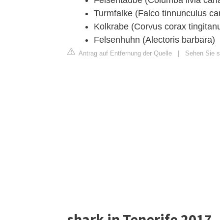
Felsentaube (Columba livia cana
Turmfalke (Falco tinnunculus ca
Kolkrabe (Corvus corax tingitan
Felsenhuhn (Alectoris barbara)
Antrag auf Entfernung der Quelle
|
Sehen Sie si
shark in Tenerife 2017