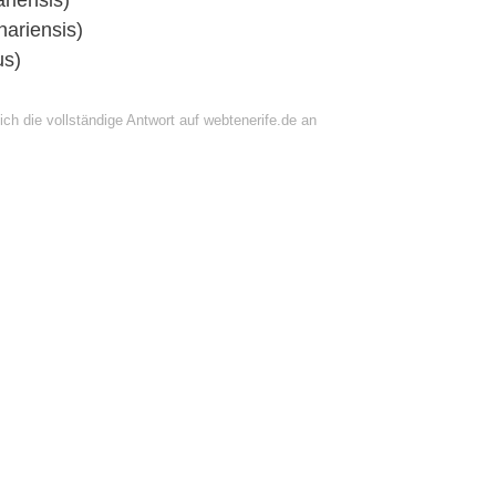
riensis)
nariensis)
us)
ch die vollständige Antwort auf webtenerife.de an