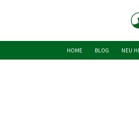
Zum
Inhalt
springen
HOME
BLOG
NEU H