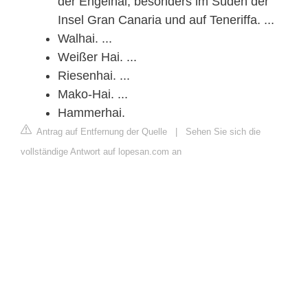
der Engelhai, besonders im Süden der
Insel Gran Canaria und auf Teneriffa. ...
Walhai. ...
Weißer Hai. ...
Riesenhai. ...
Mako-Hai. ...
Hammerhai.
Antrag auf Entfernung der Quelle
|
Sehen Sie sich die
vollständige Antwort auf lopesan.com an