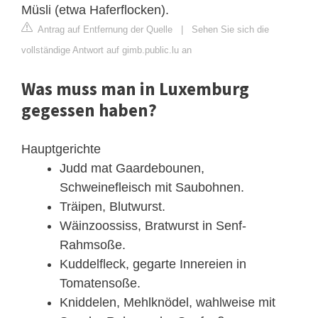
Müsli (etwa Haferflocken).
Antrag auf Entfernung der Quelle
|
Sehen Sie sich die
vollständige Antwort auf gimb.public.lu an
Was muss man in Luxemburg
gegessen haben?
Hauptgerichte
Judd mat Gaardebounen,
Schweinefleisch mit Saubohnen.
Träipen, Blutwurst.
Wäinzoossiss, Bratwurst in Senf-
Rahmsoße.
Kuddelfleck, gegarte Innereien in
Tomatensoße.
Kniddelen, Mehlknödel, wahlweise mit