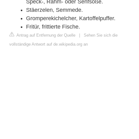
Speck-, Rahm- oder Senfsoße.
Stäerzelen, Semmede.
Gromperekichelcher, Kartoffelpuffer.
Fritür, frittierte Fische.
Antrag auf Entfernung der Quelle
|
Sehen Sie sich die
vollständige Antwort auf de.wikipedia.org an