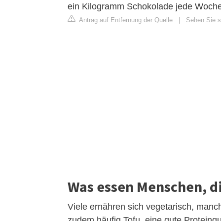
ein Kilogramm Schokolade jede Woche,
Antrag auf Entfernung der Quelle
|
Sehen Sie si
Was essen Menschen, di
Viele ernähren sich vegetarisch, manch
zudem häufig Tofu, eine gute Proteinque