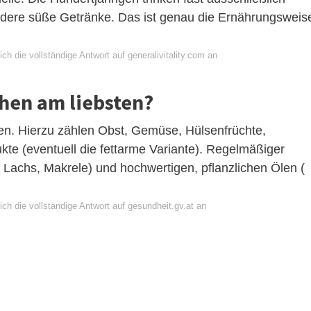
dere süße Getränke. Das ist genau die Ernährungsweis
ch die vollständige Antwort auf generalivitality.com an
hen am liebsten?
en. Hierzu zählen Obst, Gemüse, Hülsenfrüchte,
kte (eventuell die fettarme Variante). Regelmäßiger
. Lachs, Makrele) und hochwertigen, pflanzlichen Ölen (
ch die vollständige Antwort auf gesundheit.gv.at an