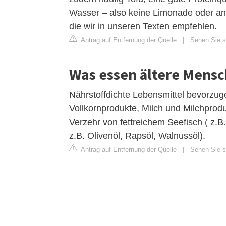
Wasser – also keine Limonade oder an
die wir in unseren Texten empfehlen.
Antrag auf Entfernung der Quelle
|
Sehen Sie si
Was essen ältere Mensc
Nährstoffdichte Lebensmittel bevorzug
Vollkornprodukte, Milch und Milchprodu
Verzehr von fettreichem Seefisch ( z.B
z.B. Olivenöl, Rapsöl, Walnussöl).
Antrag auf Entfernung der Quelle
|
Sehen Sie si