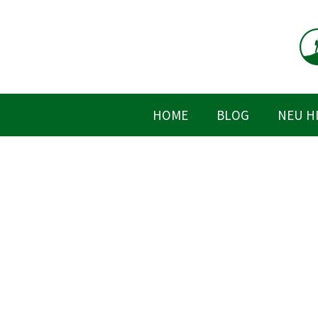
Zum
Inhalt
springen
HOME
BLOG
NEU H