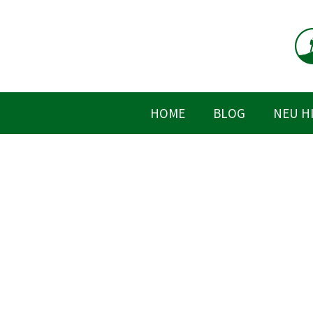
Zum
Inhalt
springen
HOME
BLOG
NEU H