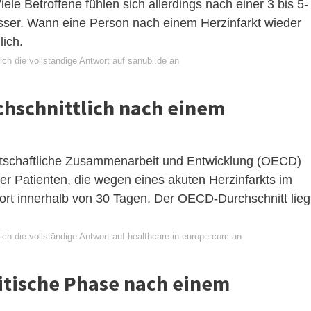
iele Betroffene fühlen sich allerdings nach einer 3 bis 5-
er. Wann eine Person nach einem Herzinfarkt wieder
lich.
ch die vollständige Antwort auf sanubi.de an
chschnittlich nach einem
rtschaftliche Zusammenarbeit und Entwicklung (OECD)
er Patienten, die wegen eines akuten Herzinfarkts im
t innerhalb von 30 Tagen. Der OECD-Durchschnitt lieg
ch die vollständige Antwort auf healthcare-in-europe.com an
ritische Phase nach einem