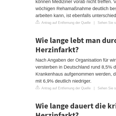
können Mediziner vorab nicht treffen. V
wöchigen Rehamaßnahme deutlich bess
arbeiten kann, ist ebenfalls unterschied
Antrag auf Entfernung der Quelle
|
Sehen Sie si
Wie lange lebt man dur
Herzinfarkt?
Nach Angaben der Organisation für wi
versterben in Deutschland rund 8,5% d
Krankenhaus aufgenommen werden, dor
mit 6,9% deutlich niedriger.
Antrag auf Entfernung der Quelle
|
Sehen Sie si
Wie lange dauert die k
Herzinfarkt?