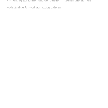
Antrag auf Entfernung der Quelle
|
Sehen Sie sich die
vollständige Antwort auf azubiyo.de an