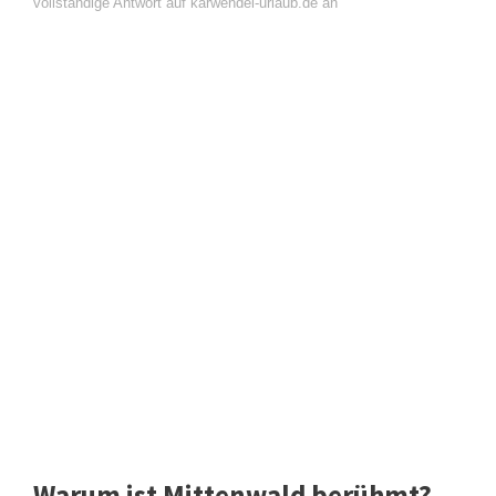
vollständige Antwort auf karwendel-urlaub.de an
Warum ist Mittenwald berühmt?