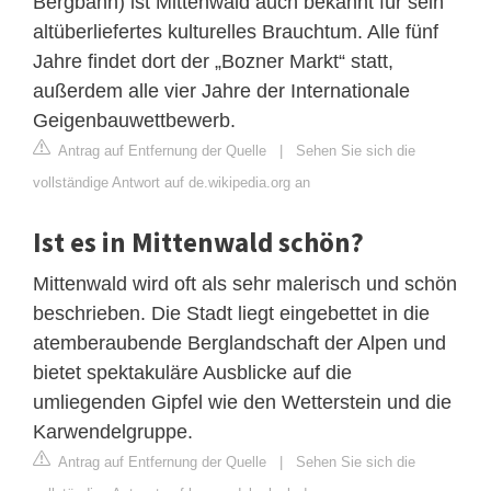
Bergbahn) ist Mittenwald auch bekannt für sein
altüberliefertes kulturelles Brauchtum. Alle fünf
Jahre findet dort der „Bozner Markt“ statt,
außerdem alle vier Jahre der Internationale
Geigenbauwettbewerb.
Antrag auf Entfernung der Quelle
|
Sehen Sie sich die
vollständige Antwort auf de.wikipedia.org an
Ist es in Mittenwald schön?
Mittenwald wird oft als sehr malerisch und schön
beschrieben. Die Stadt liegt eingebettet in die
atemberaubende Berglandschaft der Alpen und
bietet spektakuläre Ausblicke auf die
umliegenden Gipfel wie den Wetterstein und die
Karwendelgruppe.
Antrag auf Entfernung der Quelle
|
Sehen Sie sich die