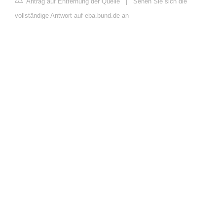
Antrag auf Entfernung der Quelle
|
Sehen Sie sich die
vollständige Antwort auf eba.bund.de an