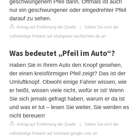
geschwungenem Pfeil darin. Oftmals ist auch
nur ein geschwungener oder eingedrehter Pfeil
darauf zu sehen.
Antrag auf Entfernung der Quelle
|
Sehen Sie sich die
vollständige Antwort auf stuttgarter-nachrichten.de an
Was bedeutet „Pfeil im Auto“?
Haben Sie in Ihrem Auto den Knopf gesehen,
der einen kreisförmigen Pfeil zeigt? Das ist der
Umluftknopf. Obwohl einige Fahrer wissen, wie
er heißt, wissen viele nicht, wofür er ist! Wenn
Sie sich jemals gefragt haben, warum er da ist
und was er tut – lesen Sie weiter, Sie werden es
nicht bereuen!
Antrag auf Entfernung der Quelle
|
Sehen Sie sich die
vollständige Antwort auf translate.google.com an