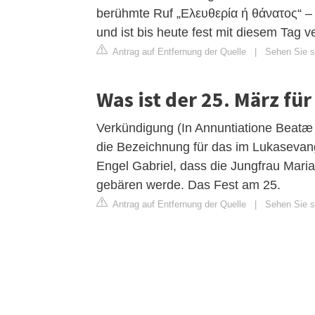
berühmte Ruf „Ελευθερία ή θάνατος“ –
und ist bis heute fest mit diesem Tag 
Antrag auf Entfernung der Quelle
|
Sehen Sie s
Was ist der 25. März für
Verkündigung (In Annuntiatione Beatæ M
die Bezeichnung für das im Lukasevan
Engel Gabriel, dass die Jungfrau Mar
gebären werde. Das Fest am 25.
Antrag auf Entfernung der Quelle
|
Sehen Sie si