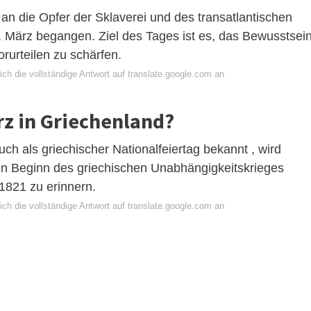
an die Opfer der Sklaverei und des transatlantischen
 März begangen. Ziel des Tages ist es, das Bewusstsei
rurteilen zu schärfen.
ch die vollständige Antwort auf translate.google.com an
z in Griechenland?
ch als griechischer Nationalfeiertag bekannt , wird
den Beginn des griechischen Unabhängigkeitskrieges
821 zu erinnern.
ch die vollständige Antwort auf translate.google.com an