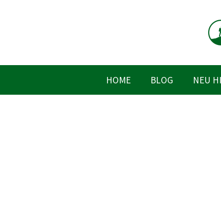
Zum
Inhalt
springen
HOME
BLOG
NEU H