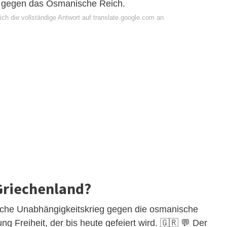
g gegen das Osmanische Reich.
ch die vollständige Antwort auf translate.google.com an
 Griechenland?
sche Unabhängigkeitskrieg gegen die osmanische
ung Freiheit, der bis heute gefeiert wird. 🇬🇷 💬 Der