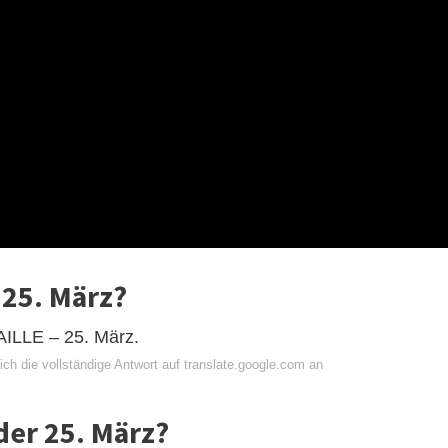
 25. März?
LE – 25. März.
ch die vollständige Antwort auf translate.google.com an
er 25. März?