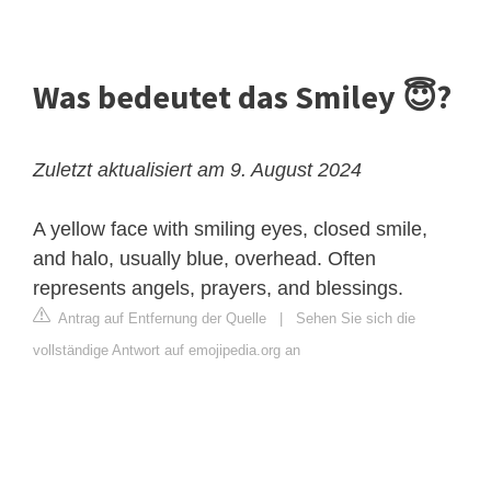
Was bedeutet das Smiley 😇?
Zuletzt aktualisiert am 9. August 2024
A yellow face with smiling eyes, closed smile,
and halo, usually blue, overhead. Often
represents angels, prayers, and blessings.
Antrag auf Entfernung der Quelle
|
Sehen Sie sich die
vollständige Antwort auf emojipedia.org an