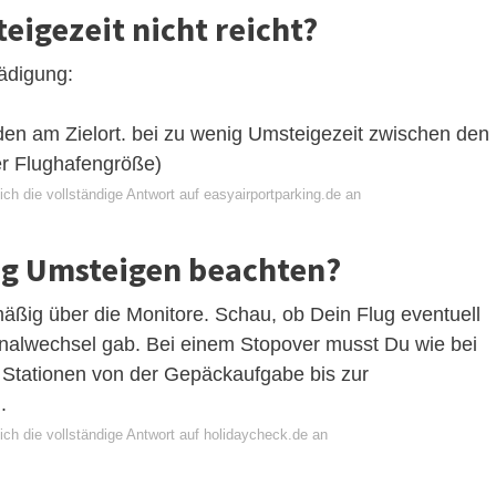
eigezeit nicht reicht?
hädigung:
den am Zielort. bei zu wenig Umsteigezeit zwischen den
er Flughafengröße)
ch die vollständige Antwort auf easyairportparking.de an
g Umsteigen beachten?
äßig über die Monitore. Schau, ob Dein Flug eventuell
inalwechsel gab. Bei einem Stopover musst Du wie bei
 Stationen von der Gepäckaufgabe bis zur
.
ich die vollständige Antwort auf holidaycheck.de an