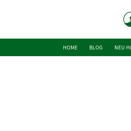
Zum
Inhalt
springen
HOME
BLOG
NEU H