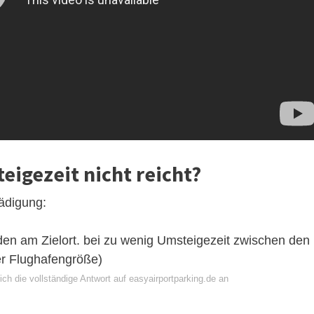
eigezeit nicht reicht?
hädigung:
den am Zielort. bei zu wenig Umsteigezeit zwischen den
er Flughafengröße)
ch die vollständige Antwort auf easyairportparking.de an