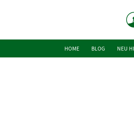
Zum
Inhalt
springen
HOME
BLOG
NEU H