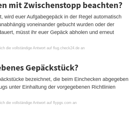
en mit Zwischenstopp beachten?
cht, wird euer Aufgabegepäck in der Regel automatisch
h unabhängig voneinander gebucht wurden oder der
dauert, müsst ihr euer Gepäck abholen und erneut
ch die vollständige Antwort auf flug.check24.de an
ebenes Gepäckstück?
äckstücke bezeichnet, die beim Einchecken abgegeben
gs unter Einhaltung der vorgegebenen Richtlinien
ch die vollständige Antwort auf flypgs.com an