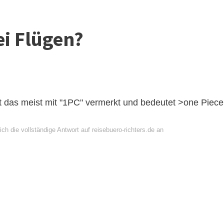
ei Flügen?
st das meist mit "1PC" vermerkt und bedeutet >one Piece
ch die vollständige Antwort auf reisebuero-richters.de an