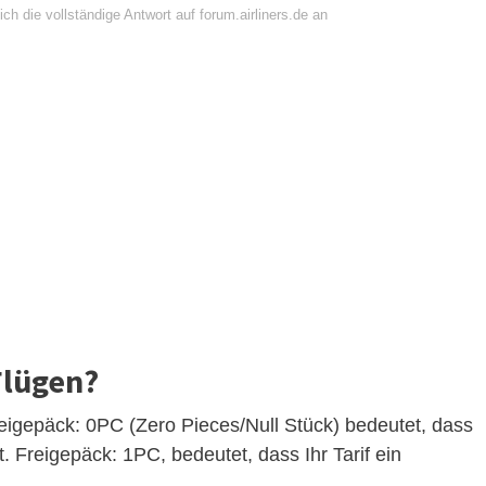
ch die vollständige Antwort auf forum.airliners.de an
Flügen?
eigepäck: 0PC (Zero Pieces/Null Stück) bedeutet, dass
. Freigepäck: 1PC, bedeutet, dass Ihr Tarif ein