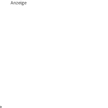
Anzeige
n
t