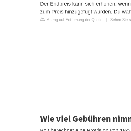
Der Endpreis kann sich erhöhen, wenn:
zum Preis hinzugefügt wurden. Du währ
Antrag auf Entfernung der Quelle
|
Sehen Sie si
Wie viel Gebühren nim
Bolt berechnet eine Provision von 18% 