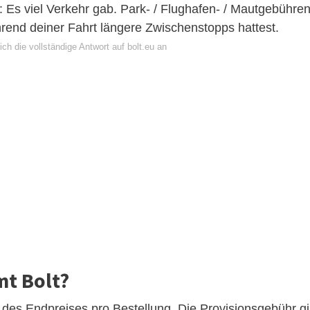
 Es viel Verkehr gab. Park- / Flughafen- / Mautgebühre
end deiner Fahrt längere Zwischenstopps hattest.
ch die vollständige Antwort auf bolt.eu an
mt Bolt?
des Endpreises pro Bestellung. Die Provisionsgebühr gil