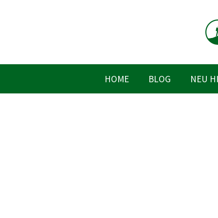
Zum
Inhalt
springen
HOME
BLOG
NEU H