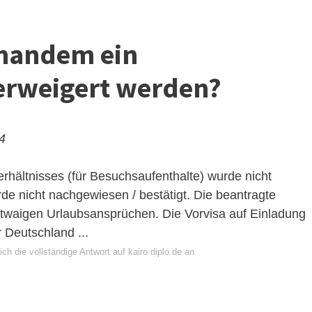
mandem ein
erweigert werden?
24
hältnisses (für Besuchsaufenthalte) wurde nicht
de nicht nachgewiesen / bestätigt. Die beantragte
t etwaigen Urlaubsansprüchen. Die Vorvisa auf Einladung
 Deutschland ...
ch die vollständige Antwort auf kairo.diplo.de an