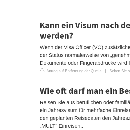
Kann ein Visum nach d
werden?
Wenn der Visa Officer (VO) zusätzlich
der Status normalerweise von „genehmig
Dokumente oder Fingerabdrücke wird Ih
Antrag auf Entfernung der Quelle
|
Sehen Sie si
Wie oft darf man ein B
Reisen Sie aus beruflichen oder fami
ein Jahresvisum für mehrfache Einreis
den geplanten Reisedaten den Jahresz
„MULT“ Einreisen..