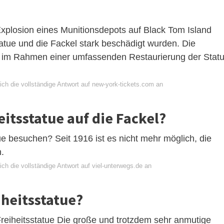
Explosion eines Munitionsdepots auf Black Tom Island
atue und die Fackel stark beschädigt wurden. Die
ch im Rahmen einer umfassenden Restaurierung der Stat
ich die vollständige Antwort auf new-york-tickets.com an
itsstatue auf die Fackel?
e besuchen? Seit 1916 ist es nicht mehr möglich, die
.
ch die vollständige Antwort auf viel-unterwegs.de an
iheitsstatue?
Freiheitsstatue Die große und trotzdem sehr anmutige