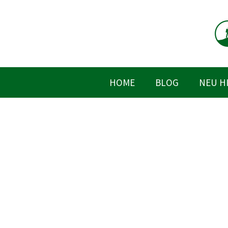
Zum
Inhalt
springen
HOME
BLOG
NEU H