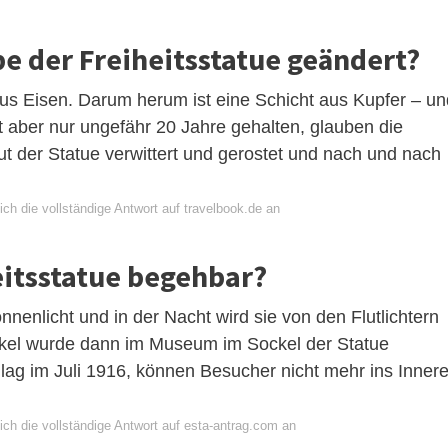
be der Freiheitsstatue geändert?
us Eisen. Darum herum ist eine Schicht aus Kupfer – un
t aber nur ungefähr 20 Jahre gehalten, glauben die
t der Statue verwittert und gerostet und nach und nach
ch die vollständige Antwort auf travelbook.de an
heitsstatue begehbar?
nnenlicht und in der Nacht wird sie von den Flutlichtern
ackel wurde dann im Museum im Sockel der Statue
lag im Juli 1916, können Besucher nicht mehr ins Inner
ich die vollständige Antwort auf esta-antrag.com an