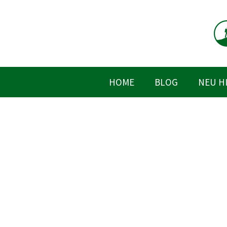
Zum
Inhalt
springen
HOME
BLOG
NEU H