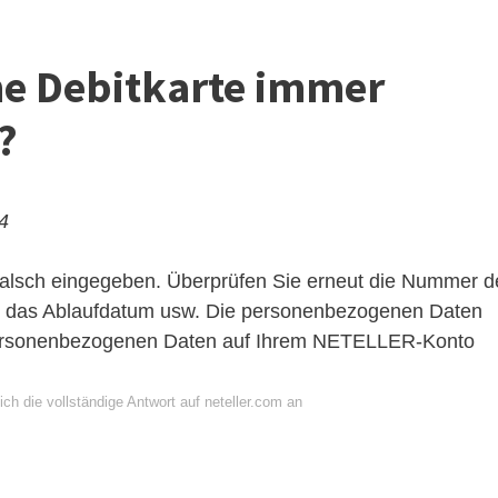
e Debitkarte immer
?
24
falsch eingegeben. Überprüfen Sie erneut die Nummer d
s, das Ablaufdatum usw. Die personenbezogenen Daten
personenbezogenen Daten auf Ihrem
NETELLER
-Konto
ch die vollständige Antwort auf neteller.com an