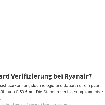
rd Verifizierung bei Ryanair?
sichtserkennungstechnologie und dauert nur ein paar
ebühr von 0,59 € an. Die Standardverifizierung kann bis z
.
ich die vollständige Antwort auf loveholidays.com an