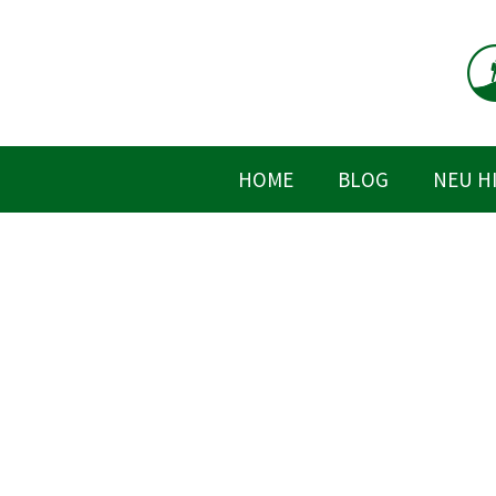
Zum
Inhalt
springen
HOME
BLOG
NEU H