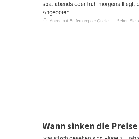
spät abends oder früh morgens fliegt, p
Angeboten.
Antrag auf Entfernung der Quelle
|
Sehen Sie s
Wann sinken die Preise 
Statistisch gesehen sind Flüge zu Jahr