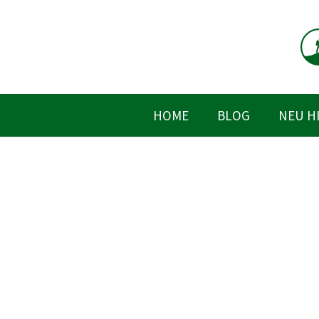
Zum
Inhalt
springen
HOME
BLOG
NEU H