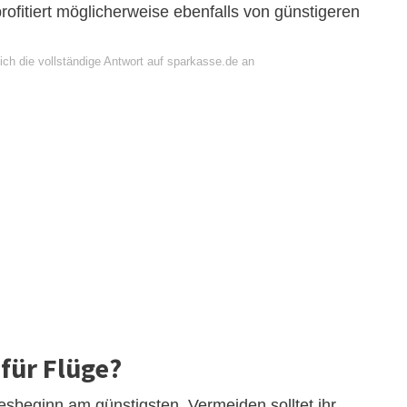
rofitiert möglicherweise ebenfalls von günstigeren
ich die vollständige Antwort auf sparkasse.de an
für Flüge?
esbeginn am günstigsten. Vermeiden solltet ihr