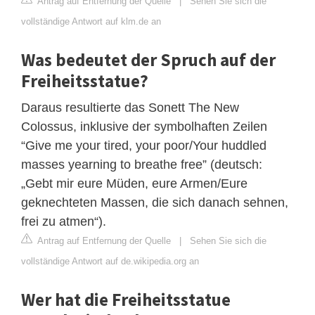
Antrag auf Entfernung der Quelle
|
Sehen Sie sich die
vollständige Antwort auf klm.de an
Was bedeutet der Spruch auf der
Freiheitsstatue?
Daraus resultierte das Sonett The New
Colossus, inklusive der symbolhaften Zeilen
“Give me your tired, your poor/Your huddled
masses yearning to breathe free” (deutsch:
„Gebt mir eure Müden, eure Armen/Eure
geknechteten Massen, die sich danach sehnen,
frei zu atmen“).
Antrag auf Entfernung der Quelle
|
Sehen Sie sich die
vollständige Antwort auf de.wikipedia.org an
Wer hat die Freiheitsstatue