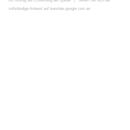
Antrag auf Entfernung der Quelle
|
Sehen Sie sich die
vollständige Antwort auf translate.google.com an