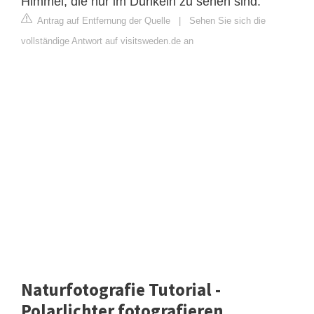
Himmel, die nur im Dunkeln zu sehen sind.
Antrag auf Entfernung der Quelle
|
Sehen Sie sich die
vollständige Antwort auf visitsweden.de an
Naturfotografie Tutorial -
Polarlichter fotografieren