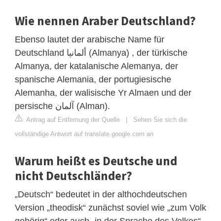
Wie nennen Araber Deutschland?
Ebenso lautet der arabische Name für
Deutschland ألمانيا (Almanya) , der türkische
Almanya, der katalanische Alemanya, der
spanische Alemania, der portugiesische
Alemanha, der walisische Yr Almaen und der
persische آلمان (Alman).
Antrag auf Entfernung der Quelle
|
Sehen Sie sich die
vollständige Antwort auf translate.google.com an
Warum heißt es Deutsche und
nicht Deutschländer?
„Deutsch“ bedeutet in der althochdeutschen
Version „theodisk“ zunächst soviel wie „zum Volk
gehörig“ oder auch „in der Sprache des Volkes“.