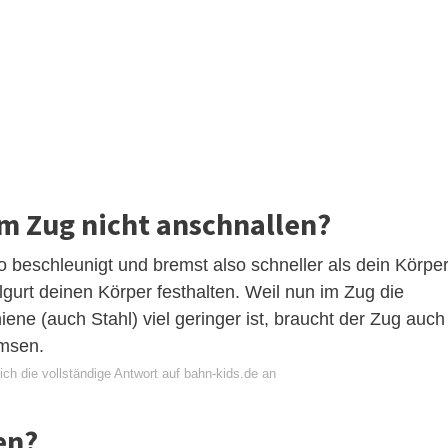
m Zug nicht anschnallen?
o beschleunigt und bremst also schneller als dein Körpe
urt deinen Körper festhalten. Weil nun im Zug die
ne (auch Stahl) viel geringer ist, braucht der Zug auch
msen.
ch die vollständige Antwort auf bahn-kids.de an
en?