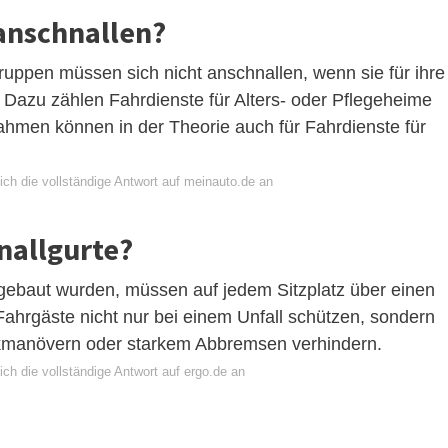
 anschnallen?
ruppen müssen sich nicht anschnallen, wenn sie für ihre
 Dazu zählen Fahrdienste für Alters- oder Pflegeheime
hmen können in der Theorie auch für Fahrdienste für
ich die vollständige Antwort auf meinauto.de an
nallgurte?
gebaut wurden, müssen auf jedem Sitzplatz über einen
Fahrgäste nicht nur bei einem Unfall schützen, sondern
nkmanövern oder starkem Abbremsen verhindern.
ch die vollständige Antwort auf ergo.de an