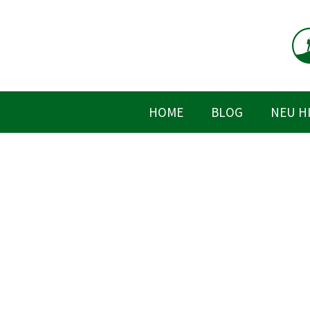
Zum
Inhalt
springen
HOME
BLOG
NEU H