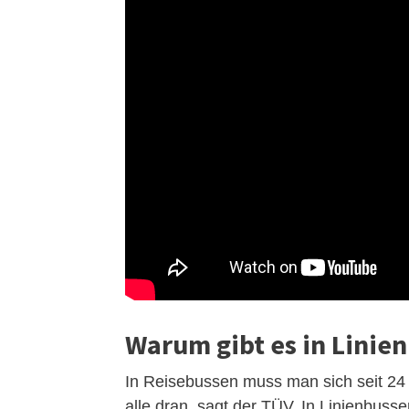
Warum gibt es in Linie
In Reisebussen muss man sich seit 24 
alle dran, sagt der TÜV. In Linienbussen