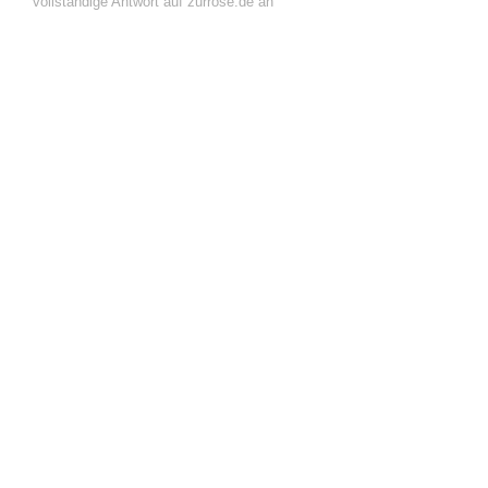
vollständige Antwort auf zurrose.de an