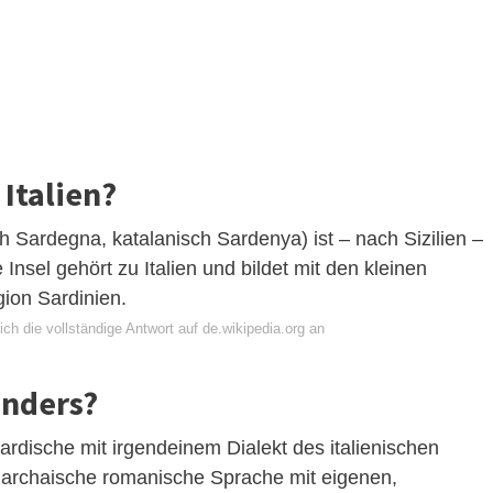
 Italien?
ch Sardegna, katalanisch Sardenya) ist – nach Sizilien –
 Insel gehört zu Italien und bildet mit den kleinen
ion Sardinien.
ch die vollständige Antwort auf de.wikipedia.org an
anders?
rdische mit irgendeinem Dialekt des italienischen
ne archaische romanische Sprache mit eigenen,