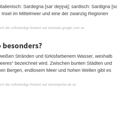
 italienisch: Sardegna [sarˈdeɲɲa]; sardisch: Sardigna [s
ßte Insel im Mittelmeer und eine der zwanzig Regionen
ch die vollständige Antwort auf translate.google.com an
o besonders?
n weißen Stränden und türkisfarbenem Wasser, weshalb
lmeeres“ bezeichnet wird. Zwischen bunten Städten und
ünen Bergen, endlosem Meer und hohen Wellen gibt es
ch die vollständige Antwort auf reisereporter.de an