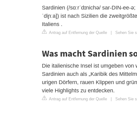
Sardinien (/sɑːrˈdɪnichə/ sar-DIN-ee-ə;
ˈdiɲːa]) ist nach Sizilien die zweitgrö
Italiens .
Antrag auf Entfernung der Quelle
|
Sehen Sie si
Was macht Sardinien s
Die italienische Insel ist umgeben vo
Sardinien auch als „Karibik des Mitte
urigen Dörfern, rauen Klippen und gr
viele Highlights zu entdecken.
Antrag auf Entfernung der Quelle
|
Sehen Sie si