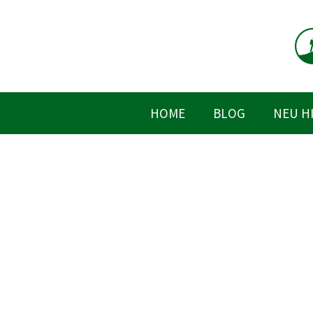
Zum
Inhalt
springen
HOME
BLOG
NEU H