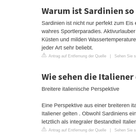
Warum ist Sardinien so
Sardinien ist nicht nur perfekt zum E
wahres Sportlerparadies. Aktivurlauber
Küsten und milden Wassertemperaturen 
jeder Art sehr beliebt.
Antrag auf Entfernung der Quelle
|
Sehen Sie si
Wie sehen die Italiener
Breitere italienische Perspektive
Eine Perspektive aus einer breiteren it
Italiener gelten . Obwohl Sardiniens ei
letztlich als integraler Bestandteil Itali
Antrag auf Entfernung der Quelle
|
Sehen Sie si