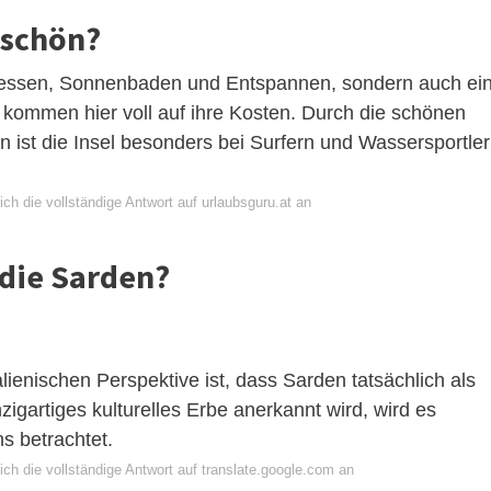
 schön?
is essen, Sonnenbaden und Entspannen, sondern auch ei
 kommen hier voll auf ihre Kosten. Durch die schönen
ist die Insel besonders bei Surfern und Wassersportle
ch die vollständige Antwort auf urlaubsguru.at an
 die Sarden?
alienischen Perspektive ist, dass Sarden tatsächlich als
nzigartiges kulturelles Erbe anerkannt wird, wird es
ens betrachtet.
ch die vollständige Antwort auf translate.google.com an