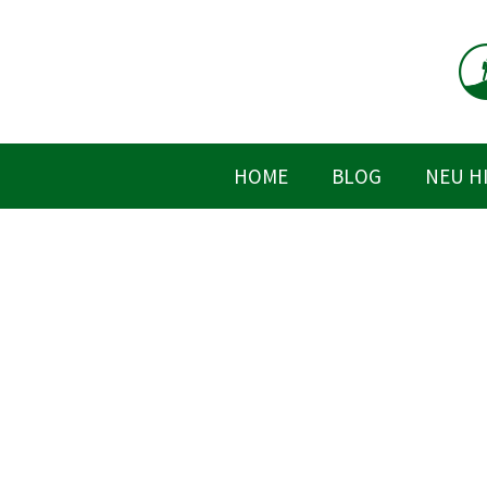
Zum
Inhalt
springen
HOME
BLOG
NEU H