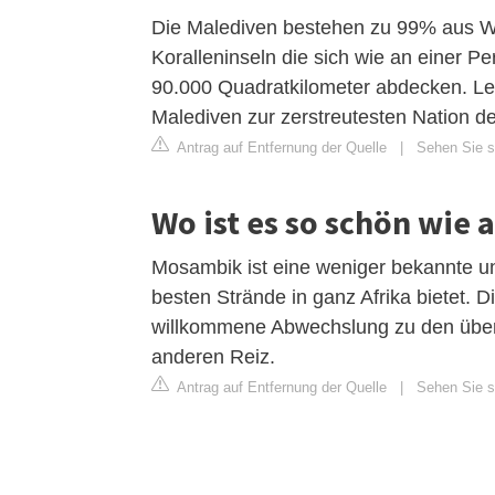
Die Malediven bestehen zu 99% aus Wa
Koralleninseln die sich wie an einer Pe
90.000 Quadratkilometer abdecken. Led
Malediven zur zerstreutesten Nation d
Antrag auf Entfernung der Quelle
|
Sehen Sie s
Wo ist es so schön wie 
Mosambik ist eine weniger bekannte un
besten Strände in ganz Afrika bietet.
willkommene Abwechslung zu den überfü
anderen Reiz.
Antrag auf Entfernung der Quelle
|
Sehen Sie si