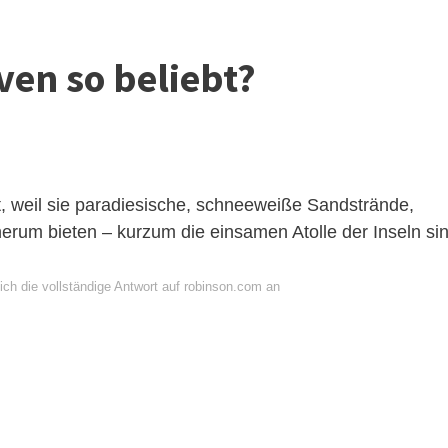
en so beliebt?
t, weil sie paradiesische, schneeweiße Sandstrände,
rum bieten – kurzum die einsamen Atolle der Inseln si
ich die vollständige Antwort auf robinson.com an