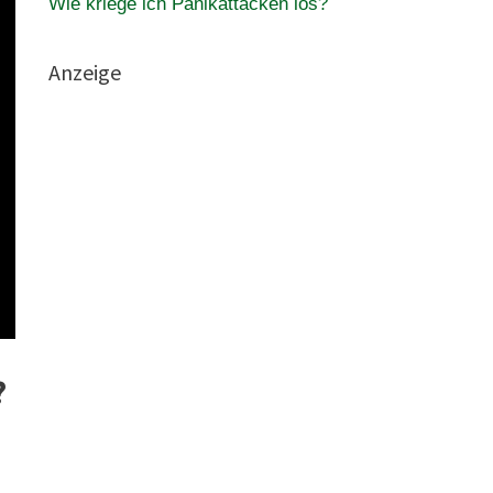
Wie kriege ich Panikattacken los?
Anzeige
?