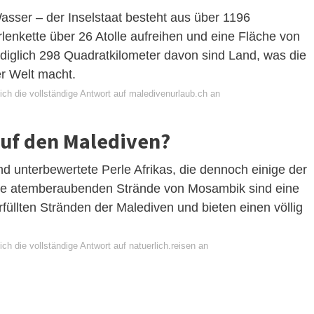
sser – der Inselstaat besteht aus über 1196
rlenkette über 26 Atolle aufreihen und eine Fläche von
iglich 298 Quadratkilometer davon sind Land, was die
er Welt macht.
ich die vollständige Antwort auf maledivenurlaub.ch an
auf den Malediven?
d unterbewertete Perle Afrikas, die dennoch einige der
 Die atemberaubenden Strände von Mosambik sind eine
llten Stränden der Malediven und bieten einen völlig
ch die vollständige Antwort auf natuerlich.reisen an