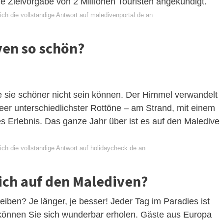
e Zielvorgabe von 2 Millionen Touristen angekündigt.
ch die vollständige Antwort auf maledivenportal.de an
ven so schön?
 sie schöner nicht sein können. Der Himmel verwandelt
 Meer unterschiedlichster Rottöne – am Strand, mit einem
ges Erlebnis. Das ganze Jahr über ist es auf den Malediv
ich die vollständige Antwort auf holidaycheck.de an
sich auf den Malediven?
eiben? Je länger, je besser! Jeder Tag im Paradies ist
n können Sie sich wunderbar erholen. Gäste aus Europa