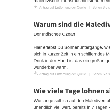
maledivische Tourismusministerium ein
Antrag auf Entfernung der Quelle
|
Sehen Sie si
Warum sind die Maledi
Der Indischee Ozean
Hier erlebst Du Sonnenuntergänge, wie
sich in kurzer Zeit in ein schillerndes
Drink in der Hand ist das ein großarti
wunderbar warm.
Antrag auf Entfernung der Quelle
|
Sehen Sie s
Wie viele Tage lohnen 
Wie lange soll ich auf den Malediven bl
unendlich viel wert, bereits in 7 Tage