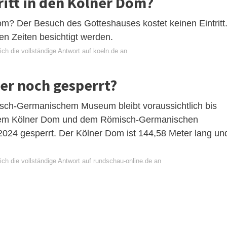
tritt in den Kölner Dom?
Dom? Der Besuch des Gotteshauses kostet keinen Eintritt
en Zeiten besichtigt werden.
ch die vollständige Antwort auf koeln.de an
er noch gesperrt?
ch-Germanischem Museum bleibt voraussichtlich bis
dem Kölner Dom und dem Römisch-Germanischen
24 gesperrt. Der Kölner Dom ist 144,58 Meter lang un
ch die vollständige Antwort auf rundschau-online.de an