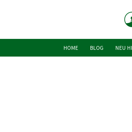
Zum
Inhalt
springen
HOME
BLOG
NEU H