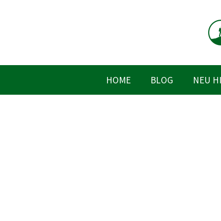
Zum
Inhalt
springen
HOME
BLOG
NEU H