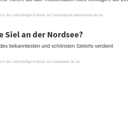
ch die vollständige Antwort auf nationalpark-wattenmeer.de an
e Siel an der Nordsee?
l des bekanntesten und schönsten Sielorts verdient
ich die vollständige Antwort auf campwerk.de an