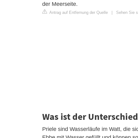
der Meerseite.
Antrag auf Entfernung der Quelle
|
Sehen Sie si
Was ist der Unterschied
Priele sind Wasserläufe im Watt, die si
Ebbe mit Wasser gefüllt und können somi