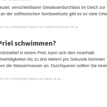
eutet: verschließbarer Gewässerdurchlass im Deich zur
 der ostfriesischen Nordseeküste gibt es so viele Orte
ch die vollständige Antwort auf koehlers-forsthaus.de an
Priel schwimmen?
öcheltief in einem Priel, kann sich dies innerhalb
schwindigkeiten bis zu drei Metern pro Sekunde kommen
gen die Wassermassen an. Durchqueren sollten Sie eine
ich die vollständige Antwort auf nakuk.de an