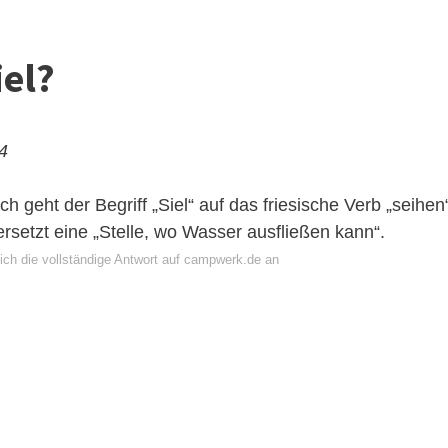
iel?
24
geht der Begriff „Siel“ auf das friesische Verb „seihen
rsetzt eine „Stelle, wo Wasser ausfließen kann“.
ich die vollständige Antwort auf campwerk.de an