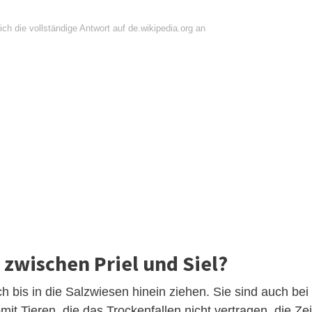
ch die vollständige Antwort auf de.wikipedia.org an
 zwischen Priel und Siel?
ch bis in die Salzwiesen hinein ziehen. Sie sind auch bei
t Tieren, die das Trockenfallen nicht vertragen, die Zei