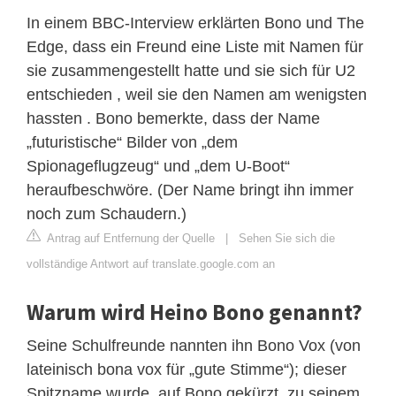
In einem BBC-Interview erklärten Bono und The
Edge, dass ein Freund eine Liste mit Namen für
sie zusammengestellt hatte und sie sich für U2
entschieden , weil sie den Namen am wenigsten
hassten . Bono bemerkte, dass der Name
„futuristische“ Bilder von „dem
Spionageflugzeug“ und „dem U-Boot“
heraufbeschwöre. (Der Name bringt ihn immer
noch zum Schaudern.)
Antrag auf Entfernung der Quelle
|
Sehen Sie sich die
vollständige Antwort auf translate.google.com an
Warum wird Heino Bono genannt?
Seine Schulfreunde nannten ihn Bono Vox (von
lateinisch bona vox für „gute Stimme“); dieser
Spitzname wurde, auf Bono gekürzt, zu seinem