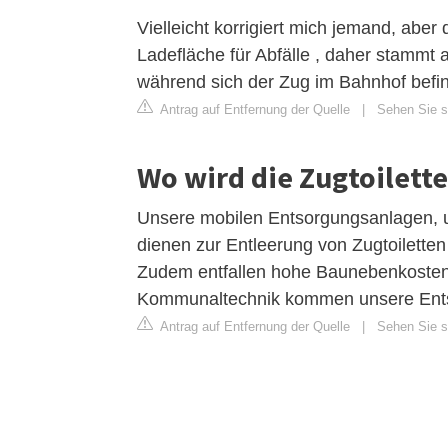
Vielleicht korrigiert mich jemand, ab
Ladefläche für Abfälle , daher stammt a
während sich der Zug im Bahnhof befin
Antrag auf Entfernung der Quelle
|
Sehen Sie si
Wo wird die Zugtoilette
Unsere mobilen Entsorgungsanlagen, 
dienen zur Entleerung von Zugtoiletten
Zudem entfallen hohe Baunebenkosten 
Kommunaltechnik kommen unsere Ents
Antrag auf Entfernung der Quelle
|
Sehen Sie s