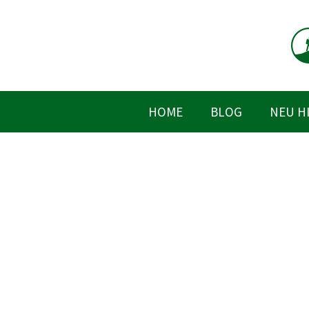
Zum
Inhalt
springen
HOME
BLOG
NEU H