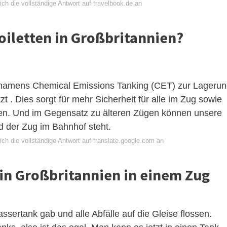
ch die vollständige Antwort auf travelbook.de an
oiletten in Großbritannien?
m namens Chemical Emissions Tanking (CET) zur Lageru
zt . Dies sorgt für mehr Sicherheit für alle im Zug sowie
iten. Und im Gegensatz zu älteren Zügen können unsere
d der Zug im Bahnhof steht.
ch die vollständige Antwort auf translate.google.com an
 in Großbritannien in einem Zug
ssertank gab und alle Abfälle auf die Gleise flossen.