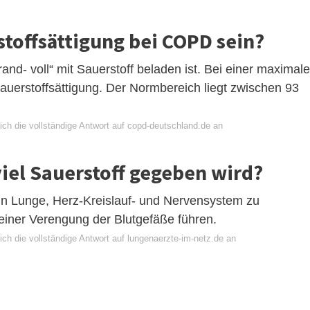
stoffsättigung bei COPD sein?
and- voll“ mit Sauerstoff beladen ist. Bei einer maximal
uerstoffsättigung. Der Normbereich liegt zwischen 93
ich die vollständige Antwort auf copd-deutschland.de an
viel Sauerstoff gegeben wird?
n in Lunge, Herz-Kreislauf- und Nervensystem zu
einer Verengung der Blutgefäße führen.
ch die vollständige Antwort auf lungenaerzte-im-netz.de an