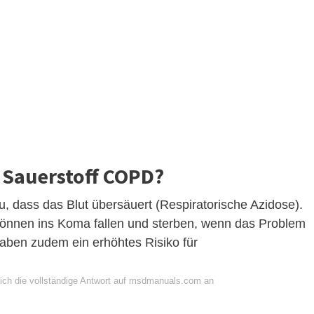
l Sauerstoff COPD?
u, dass das Blut übersäuert (Respiratorische Azidose).
können ins Koma fallen und sterben, wenn das Problem
haben zudem ein erhöhtes Risiko für
ich die vollständige Antwort auf msdmanuals.com an