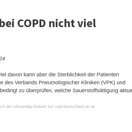
ei COPD nicht viel
?
024
iel davon kann aber die Sterblichkeit der Patienten
te des Verbands Pneumologischer Kliniken (VPK) und
edingt zu überprüfen, welche Sauerstoffsättigung aktue
ich die vollständige Antwort auf copd-deutschland.de an