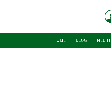
Zum
Inhalt
springen
HOME
BLOG
NEU H