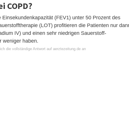
ei COPD?
e Einsekundenkapazität (FEV1) unter 50 Prozent des
uerstofftherapie (LOT) profitieren die Patienten nur dan
ium IV) und einen sehr niedrigen Sauerstoff-
r weniger haben.
ch die vollständige Antwort auf aerztezeitung.de an