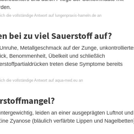
rden.
ich die vollständige Antwort auf lungenpraxis-hameln.de an
 bei zu viel Sauerstoff auf?
Unruhe, Metallgeschmack auf der Zunge, unkontrollierte
ck, Benommenheit, Übelkeit und schließlich
erstoffpartialdrücken treten diese Symptome bereits
ich die vollständige Antwort auf aqua-med.eu an
rstoffmangel?
untergewichtig, leiden an einer ausgeprägten Luftnot und
ine Zyanose (bläulich verfärbte Lippen und Nagelbetten