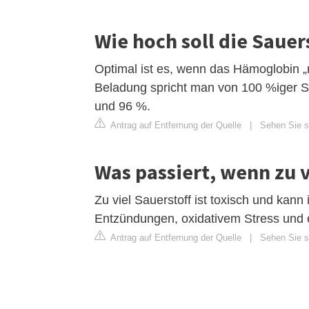
Wie hoch soll die Sauer
Optimal ist es, wenn das Hämoglobin „r
Beladung spricht man von 100 %iger Sa
und 96 %.
Antrag auf Entfernung der Quelle
|
Sehen Sie s
Was passiert, wenn zu 
Zu viel Sauerstoff ist toxisch und kan
Entzündungen, oxidativem Stress und 
Antrag auf Entfernung der Quelle
|
Sehen Sie si