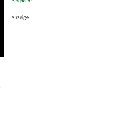
Bergbach?
Anzeige
o