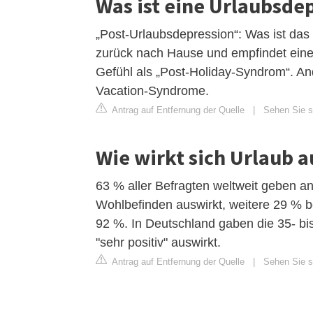
Was ist eine Urlaubsde
„Post-Urlaubsdepression“: Was ist d
zurück nach Hause und empfindet ein
Gefühl als „Post-Holiday-Syndrom“. A
Vacation-Syndrome.
Antrag auf Entfernung der Quelle
|
Sehen Sie si
Wie wirkt sich Urlaub a
63 % aller Befragten weltweit geben an,
Wohlbefinden auswirkt, weitere 29 % be
92 %. In Deutschland gaben die 35- bis
"sehr positiv" auswirkt.
Antrag auf Entfernung der Quelle
|
Sehen Sie si