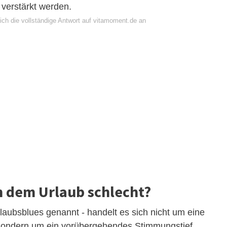
verstärkt werden.
ich die vollständige Antwort auf vitamoment.de an
h dem Urlaub schlecht?
aubsblues genannt - handelt es sich nicht um eine
sondern um ein vorübergehendes Stimmungstief