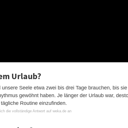
em Urlaub?
 unsere Seele etwa zwei bis drei Tage brauchen, bis sie
hythmus gewöhnt haben. Je länger der Urlaub war, dest
e tägliche Routine einzufinden.
ich die vollständige Antwort auf weka.de an