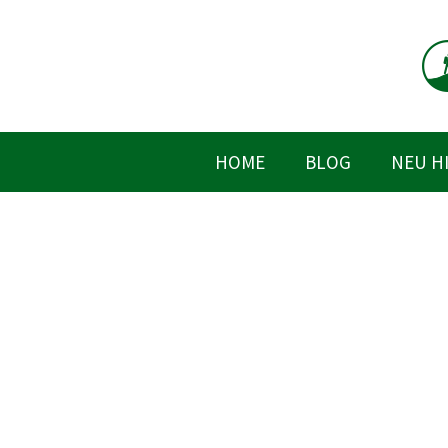
Zum
Inhalt
springen
HOME
BLOG
NEU H