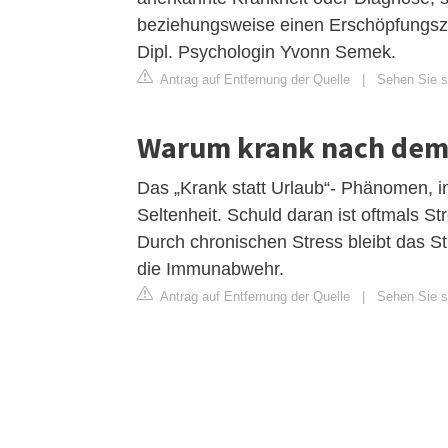
beziehungsweise einen Erschöpfungszu
Dipl. Psychologin Yvonn Semek.
Antrag auf Entfernung der Quelle
|
Sehen Sie si
Warum krank nach dem
Das „Krank statt Urlaub“- Phänomen, i
Seltenheit. Schuld daran ist oftmals S
Durch chronischen Stress bleibt das S
die Immunabwehr.
Antrag auf Entfernung der Quelle
|
Sehen Sie si