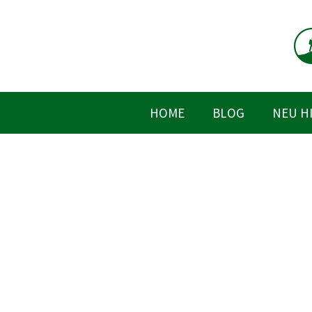
Zum
Inhalt
springen
HOME
BLOG
NEU H