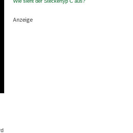
Wie sieht der Steckertyp C aus?
Anzeige
rd