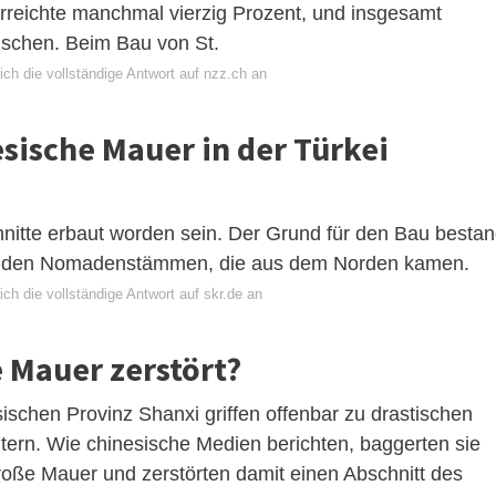
 erreichte manchmal vierzig Prozent, und insgesamt
nschen. Beim Bau von St.
ch die vollständige Antwort auf nzz.ch an
ische Mauer in der Türkei
hnitte erbaut worden sein. Der Grund für den Bau besta
ernden Nomadenstämmen, die aus dem Norden kamen.
ch die vollständige Antwort auf skr.de an
e Mauer zerstört?
ischen Provinz Shanxi griffen offenbar zu drastischen
htern. Wie chinesische Medien berichten, baggerten sie
oße Mauer und zerstörten damit einen Abschnitt des