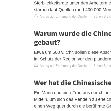
Sterblichkeitsrate unter den Arbeitern
starben laut Quellen rund 400 000 Me
Antrag auf Entfernung der Quelle
|
Sehen Sie si
Warum wurde die Chines
gebaut?
Etwa um 500 v. Chr. sollen diese Absc
im Schutz der Region vor den plünd
Antrag auf Entfernung der Quelle
|
Sehen Sie si
Wer hat die Chinesisch
Ein Mann und eine Frau aus der chines
Mitteln, um sich das Pendeln zu erleic
einen Weg quer durch die berühmte Gr