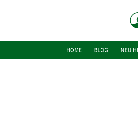
Zum
Inhalt
springen
HOME
BLOG
NEU H