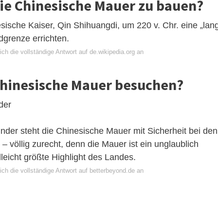
die Chinesische Mauer zu bauen?
esische Kaiser, Qin Shihuangdi, um 220 v. Chr. eine „lan
dgrenze errichten.
ch die vollständige Antwort auf de.wikipedia.org an
Chinesische Mauer besuchen?
der
der steht die Chinesische Mauer mit Sicherheit bei den
– völlig zurecht, denn die Mauer ist ein unglaublich
eicht größte Highlight des Landes.
ch die vollständige Antwort auf betterbeyond.de an