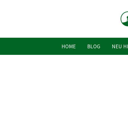
Zum
Inhalt
springen
HOME
BLOG
NEU H