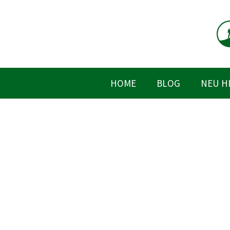
Zum
Inhalt
springen
HOME
BLOG
NEU H