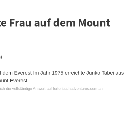
te Frau auf dem Mount
24
f dem Everest
Im Jahr 1975 erreichte Junko Tabei aus
ount Everest.
ich die vollständige Antwort auf furtenbachadventures.com an