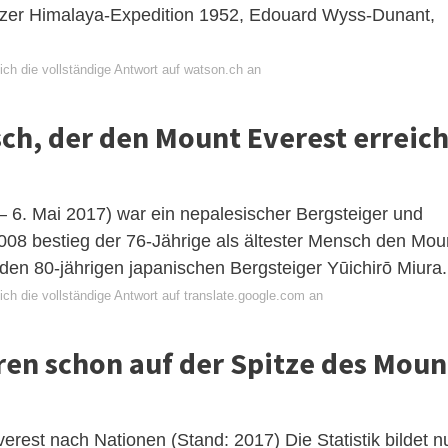
izer Himalaya-Expedition 1952, Edouard Wyss-Dunant,
ich die vollständige Antwort auf watson.ch an
sch, der den Mount Everest erreich
 6. Mai 2017) war ein nepalesischer Bergsteiger und
2008 bestieg der 76-Jährige als ältester Mensch den Mou
den 80-jährigen japanischen Bergsteiger Yūichirō Miura.
ch die vollständige Antwort auf translate.google.com an
en schon auf der Spitze des Moun
rest nach Nationen (Stand: 2017) Die Statistik bildet n