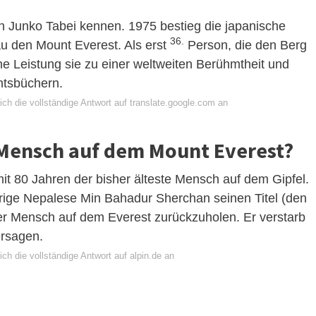
in Junko Tabei kennen. 1975 bestieg die japanische
36.
au den Mount Everest. Als erst
Person, die den Berg
he Leistung sie zu einer weltweiten Berühmtheit und
chtsbüchern.
ch die vollständige Antwort auf translate.google.com an
e Mensch auf dem Mount Everest?
it 80 Jahren der bisher älteste Mensch auf dem Gipfel.
rige Nepalese Min Bahadur Sherchan seinen Titel (den
ter Mensch auf dem Everest zurückzuholen. Er verstarb
ersagen.
ch die vollständige Antwort auf alpin.de an