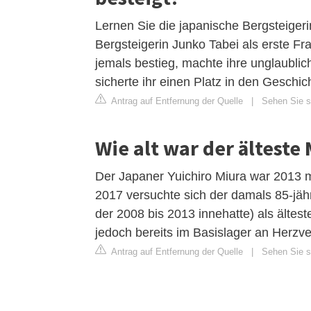
Lernen Sie die japanische Bergsteiger
Bergsteigerin Junko Tabei als erste Fr
jemals bestieg, machte ihre unglaublic
sicherte ihr einen Platz in den Geschi
Antrag auf Entfernung der Quelle
|
Sehen Sie si
Wie alt war der ältest
Der Japaner Yuichiro Miura war 2013 m
2017 versuchte sich der damals 85-jäh
der 2008 bis 2013 innehatte) als ältes
jedoch bereits im Basislager an Herzv
Antrag auf Entfernung der Quelle
|
Sehen Sie si