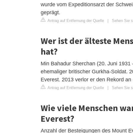
wurde vom Expeditionsarzt der Schwe
geprägt.
Antrag auf Entfernung der Quelle
|
Sehen Sie s
Wer ist der älteste Men
hat?
Min Bahadur Sherchan (20. Juni 1931 –
ehemaliger britischer Gurkha-Soldat. 
Everest. 2013 verlor er den Rekord an 
Antrag auf Entfernung der Quelle
|
Sehen Sie si
Wie viele Menschen war
Everest?
Anzahl der Besteigungen des Mount Eve