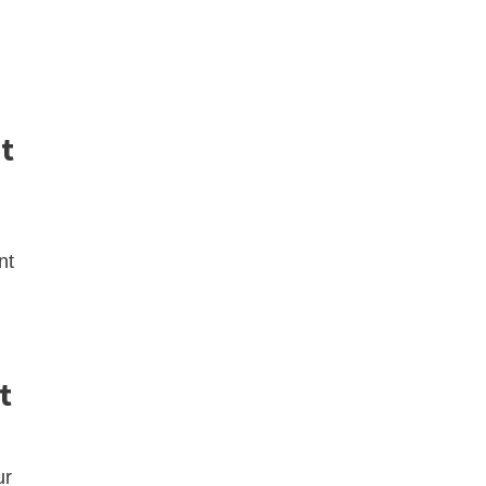
t
nt
t
ur