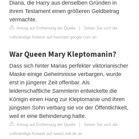
Diana, die Harry aus denselben Gründen in
ihrem Testament einen größeren Geldbetrag
vermachte.
Antrag auf Entfernung der Quelle
|
Sehen Sie sich die
vollständige Antwort auf translate.google.com an
War Queen Mary Kleptomanin?
Dass sich hinter Marias perfekter viktorianischer
Maske einige Geheimnisse verbargen, wurde
erst in jüngerer Zeit offenbar. Als
leidenschaftliche Sammlerin entwickelte die
Königin einen Hang zur Kleptomanie und ihren
jüngsten Sohn verbarg sie vor der Öffentlichkeit,
weil er eine Behinderung hatte.
Antrag auf Entfernung der Quelle
|
Sehen Sie sich die
vollständige Antwort auf www1.wdr.de an