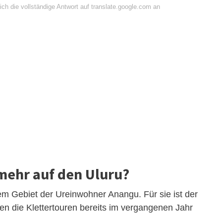
ch die vollständige Antwort auf translate.google.com an
mehr auf den Uluru?
em Gebiet der Ureinwohner Anangu. Für sie ist der
den die Klettertouren bereits im vergangenen Jahr