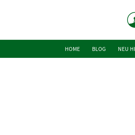
Zum
Inhalt
springen
HOME
BLOG
NEU H