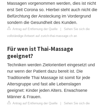
Massagen vorgenommen werden, dies ist nicht
erst Seit Corona so. Hierbei steht auch nicht die
Befürchtung der Ansteckung im Vordergrund
sondern die Gesundheit des Kunden.
Antrag auf Entfernung der Quelle
|
Sehen Sie sich die
vollständige Antwort auf zurich-thai-massage.ch an
Für wen ist Thai-Massage
geeignet?
Techniken werden Zielorientiert eingesetzt und
nur wenn der Patient dazu bereit ist. Die
Traditionelle Thai Massage ist somit für jede
Altersgruppe und fast alle Lebenslagen
geeignet: Kinder jeden Alters. Erwachsene
Männer & Frauen.
Antrag auf Entfernung der Quelle
|
Sehen Sie sich die