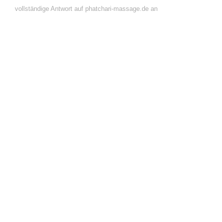
vollständige Antwort auf phatchari-massage.de an