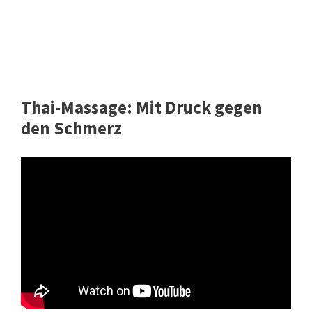
Thai-Massage: Mit Druck gegen
den Schmerz