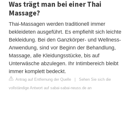
Was trägt man bei einer Thai
Massage?
Thai-Massagen werden traditionell immer
bekleideten ausgeführt. Es empfiehlt sich leichte
Bekleidung. Bei den Ganzkörper- und Wellness-
Anwendung, sind vor Beginn der Behandlung,
Massage, alle Kleidungsstücke, bis auf
Unterwäsche abzulegen. Ihr Intimbereich bleibt
immer komplett bedeckt.
Antrag auf Entfernung der Quelle
|
Sehen Sie sich die
vollständige Antwort auf sabai-sabai-neuss.de an