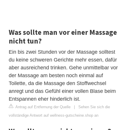
Was sollte man vor einer Massage
nicht tun?
Ein bis zwei Stunden vor der Massage solltest
du keine schweren Gerichte mehr essen, dafür
aber ausreichend trinken. Gehe unmittelbar vor
der Massage am besten noch einmal auf
Toilette, da die Massage den Stoffwechsel
anregt und das Gefühl einer vollen Blase beim
Entspannen eher hinderlich ist.
Antrag auf Entfernung der Quelle
|
Sehen Sie sich die
vollständige Antwort auf wellness-gutscheine.shop an