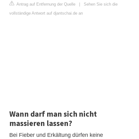
Antrag auf Entfernung der Quelle
|
Sehen Sie sich die
vollständige Antwort auf djantschai.de an
Wann darf man sich nicht
massieren lassen?
Bei Fieber und Erkältung dürfen keine