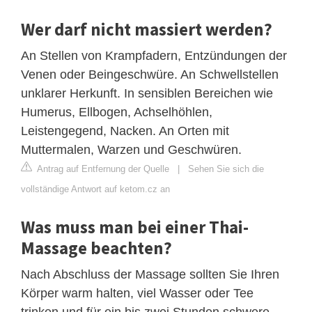
Wer darf nicht massiert werden?
An Stellen von Krampfadern, Entzündungen der
Venen oder Beingeschwüre. An Schwellstellen
unklarer Herkunft. In sensiblen Bereichen wie
Humerus, Ellbogen, Achselhöhlen,
Leistengegend, Nacken. An Orten mit
Muttermalen, Warzen und Geschwüren.
Antrag auf Entfernung der Quelle
|
Sehen Sie sich die
vollständige Antwort auf ketom.cz an
Was muss man bei einer Thai-
Massage beachten?
Nach Abschluss der Massage sollten Sie Ihren
Körper warm halten, viel Wasser oder Tee
trinken und für ein bis zwei Stunden schwere