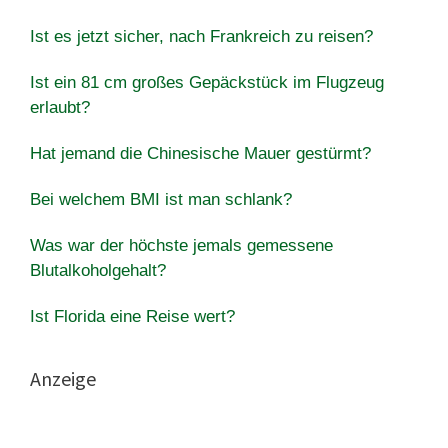
Ist es jetzt sicher, nach Frankreich zu reisen?
Ist ein 81 cm großes Gepäckstück im Flugzeug
erlaubt?
Hat jemand die Chinesische Mauer gestürmt?
Bei welchem BMI ist man schlank?
Was war der höchste jemals gemessene
Blutalkoholgehalt?
Ist Florida eine Reise wert?
Anzeige