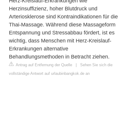
Herz-Kreislauf-Erkrankungen wie
Herzinsuffizienz, hoher Blutdruck und
Arteriosklerose sind Kontraindikationen für die
Thai-Massage. Während diese Massageform
Entspannung und Stressabbau fördert, ist es
wichtig, dass Menschen mit Herz-Kreislauf-
Erkrankungen alternative
Behandlungsmethoden in Betracht ziehen.
Antrag auf Entfernung der Quelle
|
Sehen Sie sich die
vollständige Antwort auf urlaubinbangkok.de an