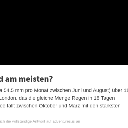
nd am meisten?
a 54,5 mm pro Monat zwischen Juni und August) über 1
n London, das die gleiche Menge Regen in 18 Tagen
 fällt zwischen Oktober und März mit den stärksten
ch die vollständige Antwort auf adventures.is an