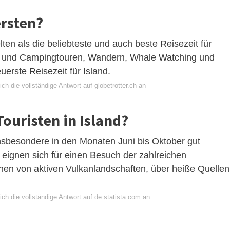
ersten?
en als die beliebteste und auch beste Reisezeit für
d- und Campingtouren, Wandern, Whale Watching und
euerste Reisezeit für Island.
ch die vollständige Antwort auf globetrotter.ch an
ouristen in Island?
insbesondere in den Monaten Juni bis Oktober gut
eignen sich für einen Besuch der zahlreichen
hen von aktiven Vulkanlandschaften, über heiße Quellen
ch die vollständige Antwort auf de.statista.com an