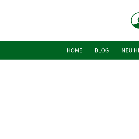
Zum
Inhalt
springen
HOME
BLOG
NEU H