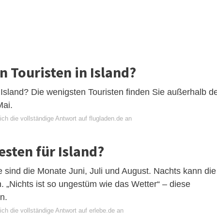
 Touristen in Island?
Island? Die wenigsten Touristen finden Sie außerhalb d
Mai.
ch die vollständige Antwort auf flugladen.de an
sten für Island?
e sind die Monate Juni, Juli und August. Nachts kann die
. „Nichts ist so ungestüm wie das Wetter“ – diese
n.
ch die vollständige Antwort auf erlebe.de an