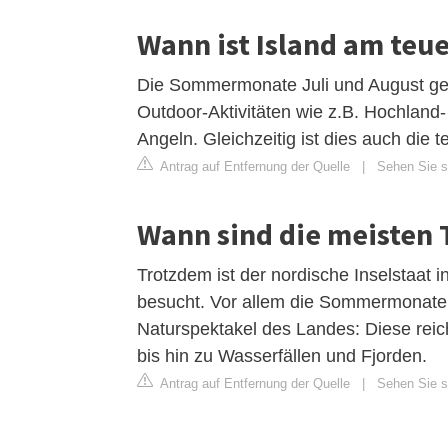
Wann ist Island am teu
Die Sommermonate Juli und August gelt
Outdoor-Aktivitäten wie z.B. Hochlan
Angeln. Gleichzeitig ist dies auch die t
Antrag auf Entfernung der Quelle
|
Sehen Sie si
Wann sind die meisten T
Trotzdem ist der nordische Inselstaat 
besucht. Vor allem die Sommermonate 
Naturspektakel des Landes: Diese reic
bis hin zu Wasserfällen und Fjorden.
Antrag auf Entfernung der Quelle
|
Sehen Sie si