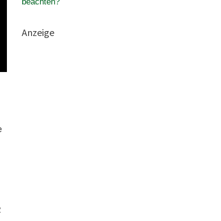
beachten?
Anzeige
e
2