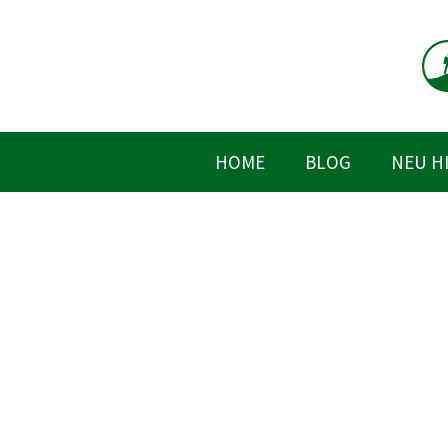
Zum
Inhalt
springen
HOME
BLOG
NEU H