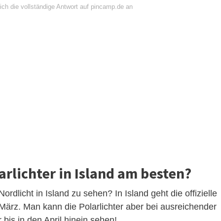
ich die vollständige Antwort auf pincamp.de an
rlichter in Island am besten?
rdlicht in Island zu sehen? In Island geht die offizielle
März. Man kann die Polarlichter aber bei ausreichender
bis in den April hinein sehen!