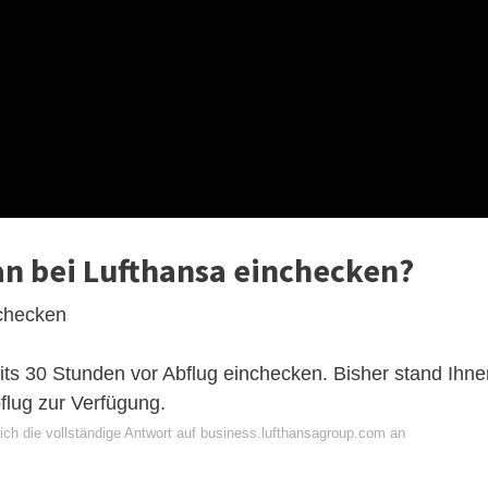
an bei Lufthansa einchecken?
nchecken
its 30 Stunden vor Abflug einchecken. Bisher stand Ihne
flug zur Verfügung.
ich die vollständige Antwort auf business.lufthansagroup.com an