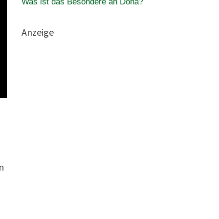
Was ist das Besondere an Doha?
Anzeige
n