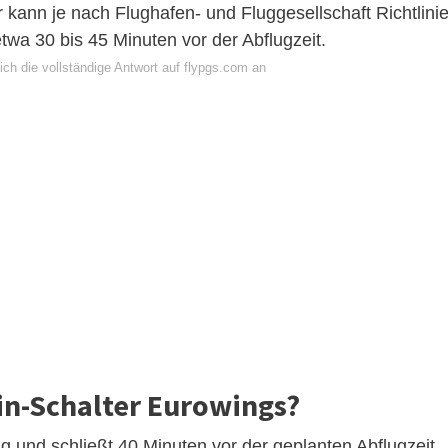
 kann je nach Flughafen- und Fluggesellschaft Richtlini
etwa 30 bis 45 Minuten vor der Abflugzeit.
ch die vollständige Antwort auf flypgs.com an
in-Schalter Eurowings?
ug und schließt 40 Minuten vor der geplanten Abflugzeit