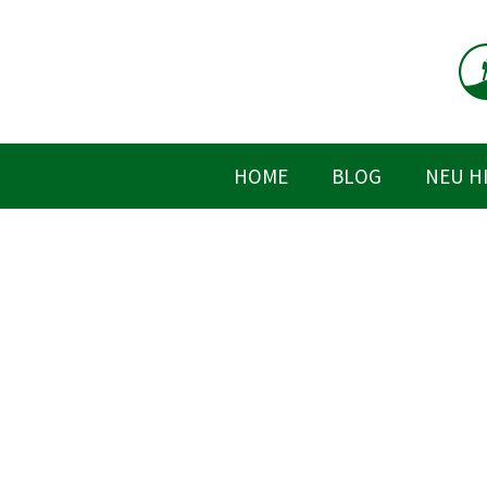
Zum
Inhalt
springen
HOME
BLOG
NEU H