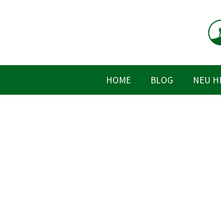
Zum
Inhalt
springen
HOME
BLOG
NEU H