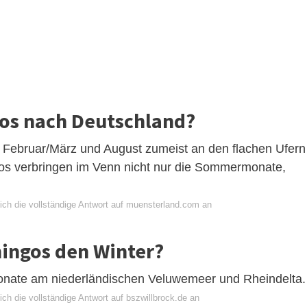
s nach Deutschland?
en Februar/März und August zumeist an den flachen Ufern
gos verbringen im Venn nicht nur die Sommermonate,
ich die vollständige Antwort auf muensterland.com an
ingos den Winter?
onate am niederländischen Veluwemeer und Rheindelta.
ch die vollständige Antwort auf bszwillbrock.de an