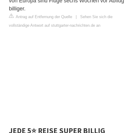
von Europa sind Flüge sechs Wochen vor Abflug
billiger.
Antrag auf Entfernung der Quelle
|
Sehen Sie sich die
vollständige Antwort auf stuttgarter-nachrichten.de an
JEDE 5⭐️ REISE SUPER BILLIG