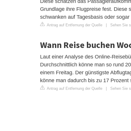
Diese schätzen das Passagieraufkomme
Grundlage ihre Flugpreise fest. Diese 
schwanken auf Tagesbasis oder sogar 
Antrag auf Entfernung der Quelle
|
Sehen Sie s
Wann Reise buchen Wo
Laut einer Analyse des Online-Reisebü
Durchschnittlich könne man so rund 20
einem Freitag. Der günstigste Abflugta
könne man dadurch bis zu 17 Prozent 
Antrag auf Entfernung der Quelle
|
Sehen Sie si