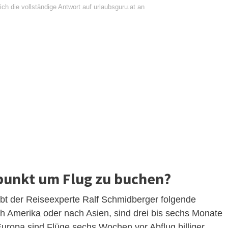
ch die vollständige Antwort auf urlaubsguru.at an
tpunkt um Flug zu buchen?
ibt der Reiseexperte Ralf Schmidberger folgende
ach Amerika oder nach Asien, sind drei bis sechs Monate
uropa sind Flüge sechs Wochen vor Abflug billiger.