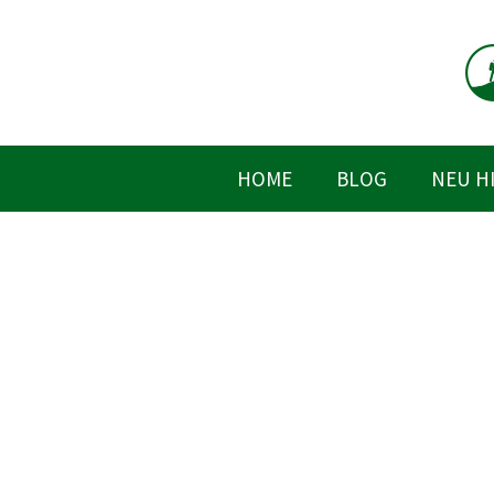
Zum
Inhalt
springen
HOME
BLOG
NEU H