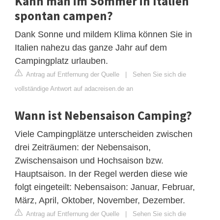
Kann man im Sommer in Italien
spontan campen?
Dank Sonne und mildem Klima können Sie in
Italien nahezu das ganze Jahr auf dem
Campingplatz urlauben.
Antrag auf Entfernung der Quelle
|
Sehen Sie sich die
vollständige Antwort auf adacreisen.de an
Wann ist Nebensaison Camping?
Viele Campingplätze unterscheiden zwischen
drei Zeiträumen: der Nebensaison,
Zwischensaison und Hochsaison bzw.
Hauptsaison. In der Regel werden diese wie
folgt eingeteilt: Nebensaison: Januar, Februar,
März, April, Oktober, November, Dezember.
Antrag auf Entfernung der Quelle
|
Sehen Sie sich die