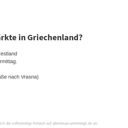
rkte in Griechenland?
estland
rmittag.
raße nach Vrasna)
ich die vollständige Antwort auf abenteuer-unterwegs.de an