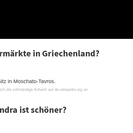
rmärkte in Griechenland?
Sitz in Moschato-Tavros.
ch die vollständige Antwort auf de.wikipedia.org an
ndra ist schöner?