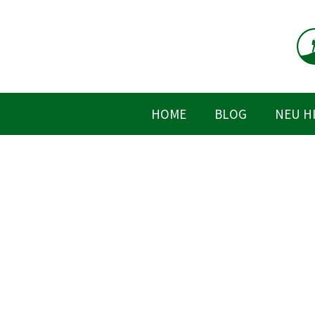
Zum
Inhalt
springen
HOME
BLOG
NEU H