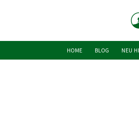
Zum
Inhalt
springen
HOME
BLOG
NEU H