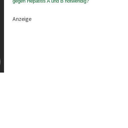
gegen Hepatitis A und B notwendig?
Anzeige
.