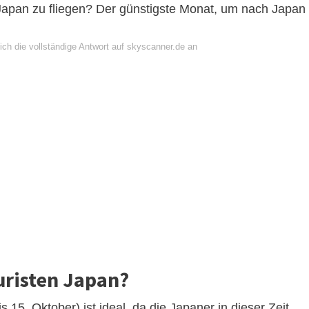
 Japan zu fliegen? Der günstigste Monat, um nach Japan
ich die vollständige Antwort auf skyscanner.de an
risten Japan?
s 15. Oktober) ist ideal, da die Japaner in dieser Zeit