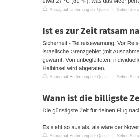
etwa 27 °C (81 °F), was das Meer per
Antrag auf Entfernung der Quelle
|
Sehen Sie si
Ist es zur Zeit ratsam n
Sicherheit - Teilreisewarnung. Vor Rei
israelische Grenzgebiet (mit Ausnahm
gewarnt. Von unbegleiteten, individuel
Halbinsel wird abgeraten.
Antrag auf Entfernung der Quelle
|
Sehen Sie s
Wann ist die billigste 
Die günstigste Zeit für deinen Flug na
Es sieht so aus als, als wäre der Nove
Antrag auf Entfernung der Quelle
|
Sehen Sie s