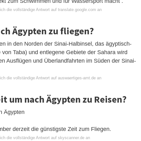
fekt zum Schwimmen und für Wassersport macht .
ch die vollständige Antwort auf translate.google.com an
ach Ägypten zu fliegen?
sen in den Norden der Sinai-Halbinsel, das ägyptisch-
e von Taba) und entlegene Gebiete der Sahara wird
len Ausflügen und Überlandfahrten im Süden der Sinai-
ich die vollständige Antwort auf auswaertiges-amt.de an
Zeit um nach Ägypten zu Reisen?
ch Ägypten
mber derzeit die günstigste Zeit zum Fliegen.
ich die vollständige Antwort auf skyscanner.de an