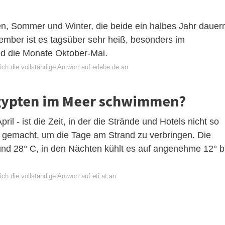
en, Sommer und Winter, die beide ein halbes Jahr dauer
ber ist es tagsüber sehr heiß, besonders im
nd die Monate Oktober-Mai.
ch die vollständige Antwort auf erlebe.de an
gypten im Meer schwimmen?
ril - ist die Zeit, in der die Strände und Hotels nicht so
ie gemacht, um die Tage am Strand zu verbringen. Die
nd 28° C, in den Nächten kühlt es auf angenehme 12° b
ch die vollständige Antwort auf eti.at an