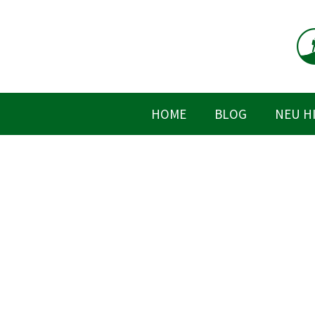
Zum
Inhalt
springen
HOME
BLOG
NEU H