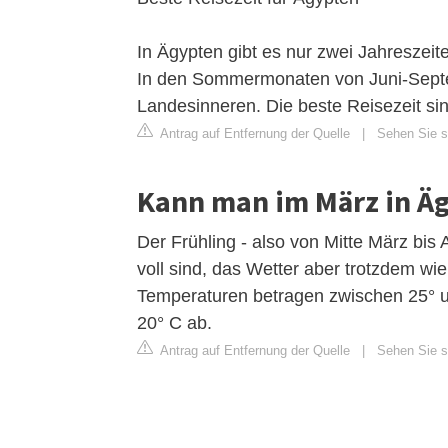
In Ägypten gibt es nur zwei Jahreszeit
In den Sommermonaten von Juni-Septem
Landesinneren. Die beste Reisezeit si
Antrag auf Entfernung der Quelle
|
Sehen Sie si
Kann man im März in Ä
Der Frühling - also von Mitte März bis Ap
voll sind, das Wetter aber trotzdem w
Temperaturen betragen zwischen 25° u
20° C ab.
Antrag auf Entfernung der Quelle
|
Sehen Sie si